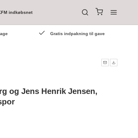
KFM indkøbsnet
dage
Gratis indpakning til gave
rg og Jens Henrik Jensen,
spor