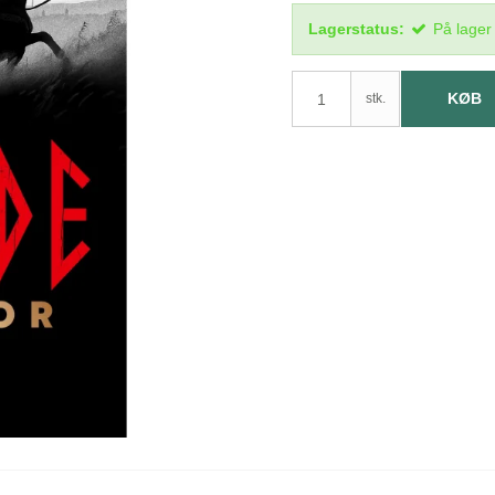
Lagerstatus:
På lager
KØB
stk.