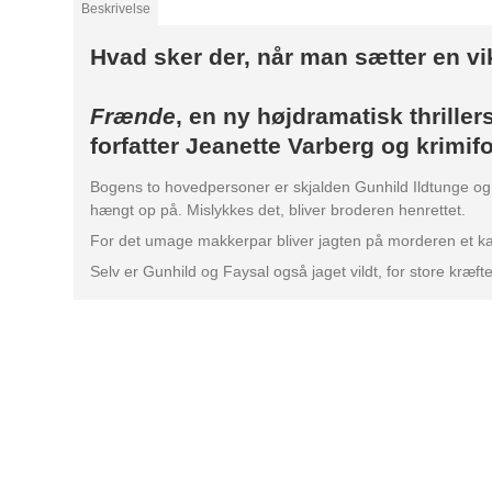
Beskrivelse
Hvad sker der, når man sætter en 
Frænde
, en ny højdramatisk thrille
forfatter Jeanette Varberg og krimif
Bogens to hovedpersoner er skjalden Gunhild Ildtunge og 
hængt op på. Mislykkes det, bliver broderen henrettet.
For det umage makkerpar bliver jagten på morderen et k
Selv er Gunhild og Faysal også jaget vildt, for store kræf