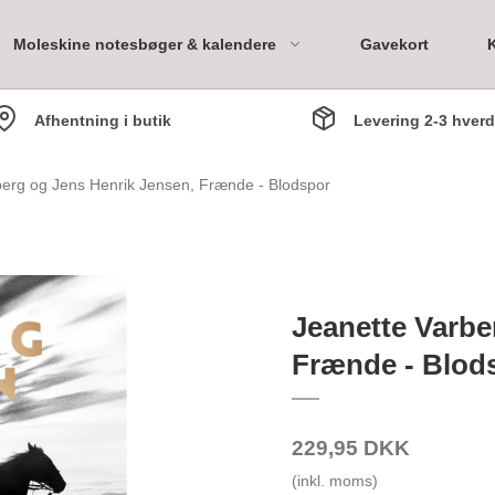
Moleskine notesbøger & kalendere
Gavekort
Afhentning i butik
Levering 2-3 hver
ary
berg og Jens Henrik Jensen, Frænde - Blodspor
Bookpack 1 måned
Bookpack 3 måneder
Jeanette Varbe
Bookpack 6 måneder
Frænde - Blod
Bookpack 1 år
229,95 DKK
(inkl. moms)