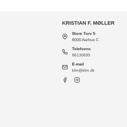
KRISTIAN F. MØLLER
Store Torv 5
8000 Aarhus C
Telefonnr.
86130699
E-mail
kfm@kfm.dk