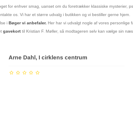
t for enhver smag, uanset om du foretrækker klassiske mysterier, psyko
takte os. Vi har et større udvalg i butikken og vi bestiller gerne hjem.
lse i
Bøger vi anbefaler.
Her har vi udvalgt nogle af vores personlige f
et
gavekort
til Kristian F. Møller, så modtageren selv kan vælge sin næ
Arne Dahl, I cirklens centrum