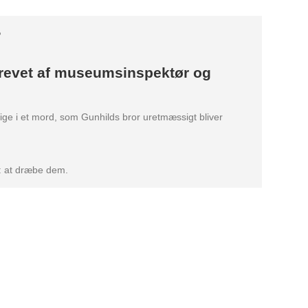
?
 skrevet af museumsinspektør og
ige i et mord, som Gunhilds bror uretmæssigt bliver
l: at dræbe dem.