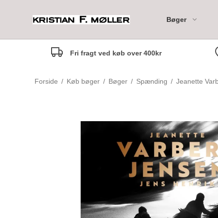
Bøger
Fri fragt ved køb over 400kr
Moleskine 18M Daily Di
Forside
/
Køb bøger
/
Bøger
/
Spænding
/
Jeanette Var
Moleskine 18M Weekly
Notebook Diary
Moleskine 18M Weekly
Marianne anbefaler
Til de mindste - 0-2 år
Horizontal Diary
Rikke anbefaler
Til de små - 3-5 år
Margrethe anbefaler
Til de mellemste - 6-7 år
Camilla anbefaler
Til Tweens - 8-12 år
Marlene anbefaler
Børnebogsklassikere
Maria anbefaler
Fagbøger for børn
Nina Johanne anbefaler