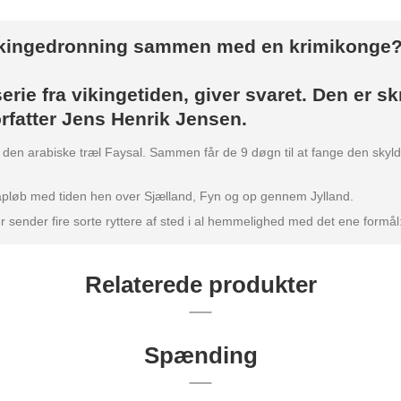
vikingedronning sammen med en krimikonge
rserie fra vikingetiden, giver svaret. Den er
orfatter Jens Henrik Jensen.
den arabiske træl Faysal. Sammen får de 9 døgn til at fange den skyld
apløb med tiden hen over Sjælland, Fyn og op gennem Jylland.
ter sender fire sorte ryttere af sted i al hemmelighed med det ene formå
Relaterede produkter
Spænding