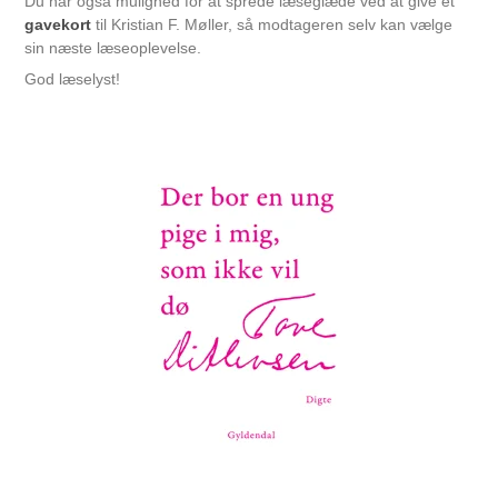
Du har også mulighed for at sprede læseglæde ved at give et
gavekort
til Kristian F. Møller, så modtageren selv kan vælge
sin næste læseoplevelse.
God læselyst!