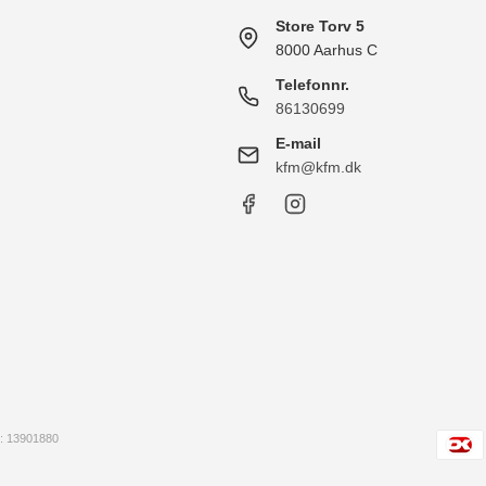
Store Torv 5
8000 Aarhus C
Telefonnr.
86130699
E-mail
kfm@kfm.dk
 13901880