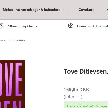
Moleskine notesbøger & kalendere
Gavekort
Afhentning i butik
Levering 2-3 hver
ary
rsvar for poesien
Bookpack 1 måned
Bookpack 3 måneder
Tove Ditlevsen
Bookpack 6 måneder
Bookpack 1 år
169,95 DKK
(inkl. moms)
Lagerstatus:
På lager