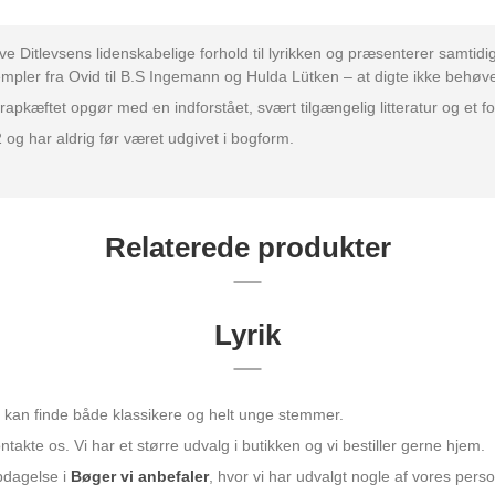
itlevsens lidenskabelige forhold til lyrikken og præsenterer samtidi
mpler fra Ovid til B.S Ingemann og Hulda Lütken – at digte ikke behøve
et opgør med en indforstået, svært tilgængelig litteratur og et forsva
 og har aldrig før været udgivet i bogform.
Relaterede produkter
Lyrik
du kan finde både klassikere og helt unge stemmer.
takte os. Vi har et større udvalg i butikken og vi bestiller gerne hjem.
opdagelse i
Bøger vi anbefaler
, hvor vi har udvalgt nogle af vores person