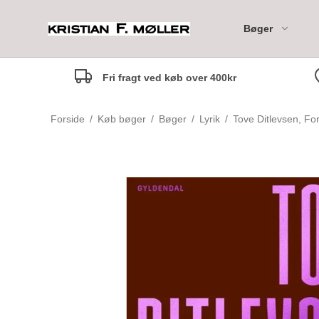
Bøger
Fri fragt ved køb over 400kr
Moleskine 18M Daily Di
Forside
/
Køb bøger
/
Bøger
/
Lyrik
/
Tove Ditlevsen, Fo
Moleskine 18M Weekly
Notebook Diary
Moleskine 18M Weekly
Marianne anbefaler
Til de mindste - 0-2 år
Horizontal Diary
Rikke anbefaler
Til de små - 3-5 år
Margrethe anbefaler
Til de mellemste - 6-7 år
Camilla anbefaler
Til Tweens - 8-12 år
Marlene anbefaler
Børnebogsklassikere
Maria anbefaler
Fagbøger for børn
Nina Johanne anbefaler