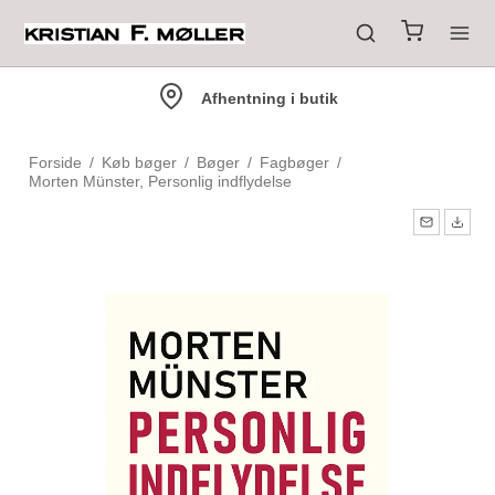
Afhentning i butik
Forside
/
Køb bøger
/
Bøger
/
Fagbøger
/
Morten Münster, Personlig indflydelse