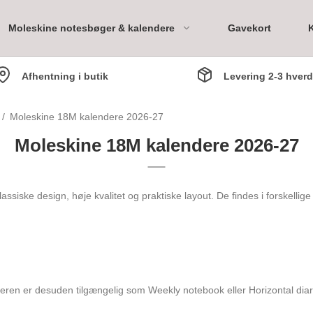
Moleskine notesbøger & kalendere
Gavekort
Afhentning i butik
Levering 2-3 hver
ary
/
Moleskine 18M kalendere 2026-27
Moleskine 18M kalendere 2026-27
Bookpack 1 måned
Bookpack 3 måneder
siske design, høje kvalitet og praktiske layout. De findes i forskellige 
Bookpack 6 måneder
Bookpack 1 år
en er desuden tilgængelig som Weekly notebook eller Horizontal diar