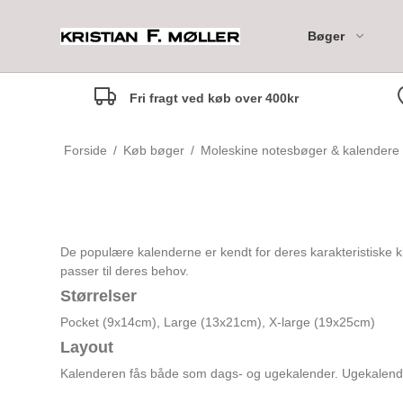
Bøger
Fri fragt ved køb over 400kr
Moleskine 18M Daily Di
Forside
/
Køb bøger
/
Moleskine notesbøger & kalendere
Moleskine 18M Weekly
Notebook Diary
Moleskine 18M Weekly
Marianne anbefaler
Til de mindste - 0-2 år
Horizontal Diary
Rikke anbefaler
Til de små - 3-5 år
De populære kalenderne er kendt for deres karakteristiske klas
passer til deres behov.
Margrethe anbefaler
Til de mellemste - 6-7 år
Størrelser
Camilla anbefaler
Til Tweens - 8-12 år
Pocket (9x14cm), Large (13x21cm), X-large (19x25cm)
Marlene anbefaler
Børnebogsklassikere
Layout
Maria anbefaler
Fagbøger for børn
Kalenderen fås både som dags- og ugekalender. Ugekalender
Nina Johanne anbefaler