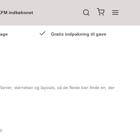
KFM indkøbsnet
dage
Gratis indpakning til gave
farver, størrelser og layouts, så de fleste kan finde en, der
y.