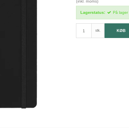
(inkl. moms)
Lagerstatus:
På lager
KØB
stk.