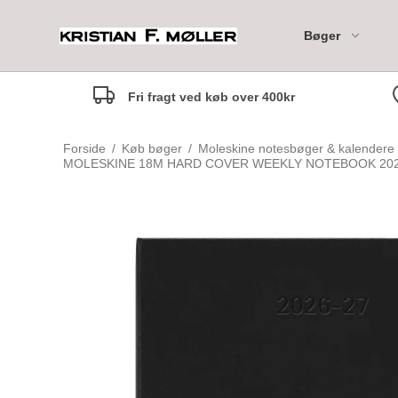
Bøger
Fri fragt ved køb over 400kr
Moleskine 18M Daily Di
Forside
/
Køb bøger
/
Moleskine notesbøger & kalendere
Moleskine 18M Weekly
MOLESKINE 18M HARD COVER WEEKLY NOTEBOOK 2026
Notebook Diary
Moleskine 18M Weekly
Marianne anbefaler
Til de mindste - 0-2 år
Horizontal Diary
Rikke anbefaler
Til de små - 3-5 år
Margrethe anbefaler
Til de mellemste - 6-7 år
Camilla anbefaler
Til Tweens - 8-12 år
Marlene anbefaler
Børnebogsklassikere
Maria anbefaler
Fagbøger for børn
Nina Johanne anbefaler