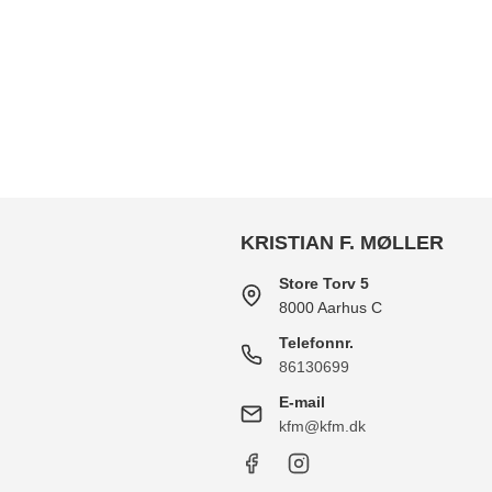
KRISTIAN F. MØLLER
Store Torv 5
8000 Aarhus C
Telefonnr.
86130699
E-mail
kfm@kfm.dk