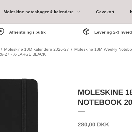
Moleskine notesbøger & kalendere
Gavekort
Afhentning i butik
Levering 2-3 hver
ary
/
Moleskine 18M kalendere 2026-27
/
Moleskine 18M Weekly Notebo
-27 - X-LARGE BLACK
Bookpack 1 måned
Bookpack 3 måneder
MOLESKINE 1
Bookpack 6 måneder
NOTEBOOK 202
Bookpack 1 år
280,00 DKK