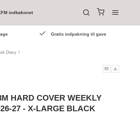
KFM indkøbsnet
dage
Gratis indpakning til gave
ok Diary
/
8M HARD COVER WEEKLY
6-27 - X-LARGE BLACK