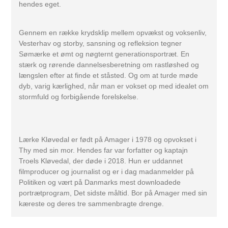
hendes eget.
Gennem en række krydsklip mellem opvækst og voksenliv,
Vesterhav og storby, sansning og refleksion tegner
Sømærke et ømt og nøgternt generationsportræt. En
stærk og rørende dannelsesberetning om rastløshed og
længslen efter at finde et ståsted. Og om at turde møde
dyb, varig kærlighed, når man er vokset op med idealet om
stormfuld og forbigående forelskelse.
Lærke Kløvedal er født på Amager i 1978 og opvokset i
Thy med sin mor. Hendes far var forfatter og kaptajn
Troels Kløvedal, der døde i 2018. Hun er uddannet
filmproducer og journalist og er i dag madanmelder på
Politiken og vært på Danmarks mest downloadede
portrætprogram, Det sidste måltid. Bor på Amager med sin
kæreste og deres tre sammenbragte drenge.