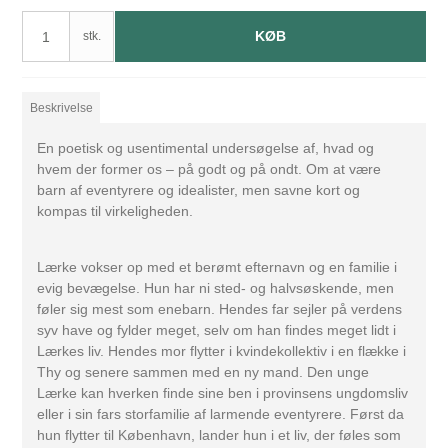
KØB
stk.
Beskrivelse
En poetisk og usentimental undersøgelse af, hvad og
hvem der former os – på godt og på ondt. Om at være
barn af eventyrere og idealister, men savne kort og
kompas til virkeligheden.
Lærke vokser op med et berømt efternavn og en familie i
evig bevægelse. Hun har ni sted- og halvsøskende, men
føler sig mest som enebarn. Hendes far sejler på verdens
syv have og fylder meget, selv om han findes meget lidt i
Lærkes liv. Hendes mor flytter i kvindekollektiv i en flække i
Thy og senere sammen med en ny mand. Den unge
Lærke kan hverken finde sine ben i provinsens ungdomsliv
eller i sin fars storfamilie af larmende eventyrere. Først da
hun flytter til København, lander hun i et liv, der føles som