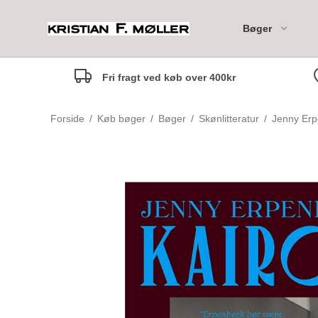
Bøger
Fri fragt ved køb over 400kr
Moleskine 18M Daily Di
Forside
/
Køb bøger
/
Bøger
/
Skønlitteratur
/
Jenny Erp
Moleskine 18M Weekly
Notebook Diary
Moleskine 18M Weekly
Marianne anbefaler
Til de mindste - 0-2 år
Horizontal Diary
Rikke anbefaler
Til de små - 3-5 år
Margrethe anbefaler
Til de mellemste - 6-7 år
Camilla anbefaler
Til Tweens - 8-12 år
Marlene anbefaler
Børnebogsklassikere
Maria anbefaler
Fagbøger for børn
Nina Johanne anbefaler