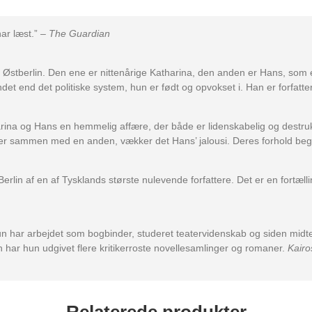
ar læst.”
– The Guardian
 Østberlin. Den ene er nittenårige Katharina, den anden er Hans, som e
det end det politiske system, hun er født og opvokset i. Han er forfatte
harina og Hans en hemmelig affære, der både er lidenskabelig og destruk
er er sammen med en anden, vækker det Hans’ jalousi. Deres forhold 
Berlin af en af Tysklands største nulevende forfattere. Det er en fortæ
un har arbejdet som bogbinder, studeret teatervidenskab og siden midte
 har hun udgivet flere kritikerroste novellesamlinger og romaner.
Kairo