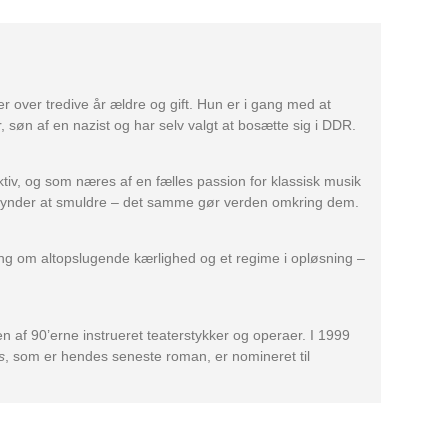
r over tredive år ældre og gift. Hun er i gang med at
r, søn af en nazist og har selv valgt at bosætte sig i DDR.
tiv, og som næres af en fælles passion for klassisk musik
begynder at smuldre – det samme gør verden omkring dem.
lling om altopslugende kærlighed og et regime i opløsning –
n af 90’erne instrueret teaterstykker og operaer. I 1999
s
, som er hendes seneste roman, er nomineret til