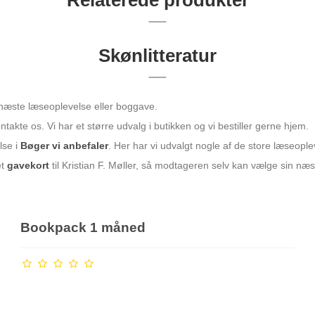
Relaterede produkter
Skønlitteratur
n næste læseoplevelse eller boggave.
takte os. Vi har et større udvalg i butikken og vi bestiller gerne hjem.
lse i
Bøger vi anbefaler
. Her har vi udvalgt nogle af de store læseople
et
gavekort
til Kristian F. Møller, så modtageren selv kan vælge sin næ
Bookpack 1 måned