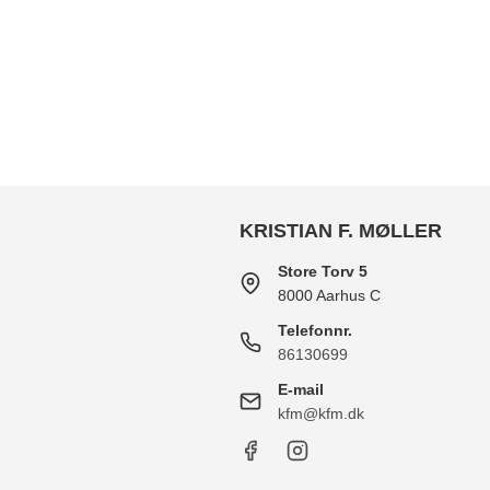
KRISTIAN F. MØLLER
Store Torv 5
8000 Aarhus C
Telefonnr.
86130699
E-mail
kfm@kfm.dk