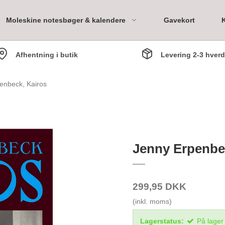
Moleskine notesbøger & kalendere
Gavekort
Afhentning i butik
Levering 2-3 hver
ary
enbeck, Kairos
Bookpack 1 måned
Bookpack 3 måneder
Jenny Erpenbe
Bookpack 6 måneder
Bookpack 1 år
299,95 DKK
(inkl. moms)
Lagerstatus:
På lager