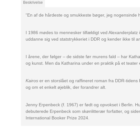
Beskrivelse
“En af de hårdeste og smukkeste bøger, jeg nogensinde h
I 1986 mødes to mennesker tilfældigt ved Alexanderplatz i
uddanne sig ved statstrykkeriet i DDR og kender ikke til an
I årene, der følger – de sidste før murens fald – har Kat
og kunst. Men da Katharina under en praktik på et teat
Kairos
er en storslået og raffineret roman fra DDR-tidens 
og om et enkelt øjeblik, der forandrer alt.
Jenny Erpenbeck (f. 1967) er født og opvokset i Berlin. H
debuterede Erpenbeck som skønlitterær forfatter, og siden
International Booker Prize 2024.