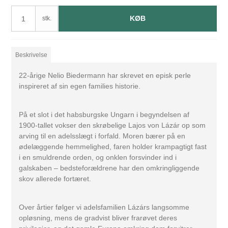
KØB
stk.
Beskrivelse
22-årige Nelio Biedermann har skrevet en episk perle
inspireret af sin egen families historie.
På et slot i det habsburgske Ungarn i begyndelsen af
1900-tallet vokser den skrøbelige Lajos von Lázár op som
arving til en adelsslægt i forfald. Moren bærer på en
ødelæggende hemmelighed, faren holder krampagtigt fast
i en smuldrende orden, og onklen forsvinder ind i
galskaben – bedsteforældrene har den omkringliggende
skov allerede fortæret.
Over årtier følger vi adelsfamilien Lázárs langsomme
opløsning, mens de gradvist bliver frarøvet deres