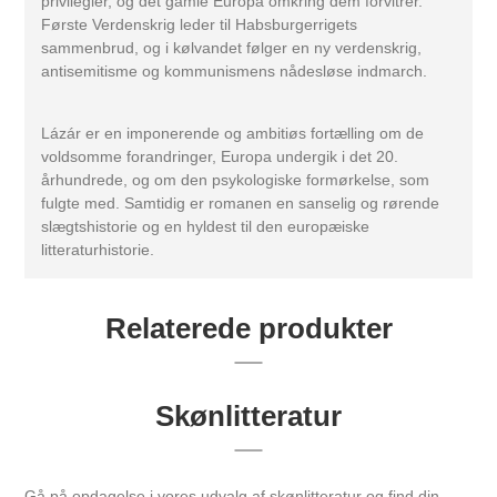
privilegier, og det gamle Europa omkring dem forvitrer.
Første Verdenskrig leder til Habsburgerrigets
sammenbrud, og i kølvandet følger en ny verdenskrig,
antisemitisme og kommunismens nådesløse indmarch.
Lázár er en imponerende og ambitiøs fortælling om de
voldsomme forandringer, Europa undergik i det 20.
århundrede, og om den psykologiske formørkelse, som
fulgte med. Samtidig er romanen en sanselig og rørende
slægtshistorie og en hyldest til den europæiske
litteraturhistorie.
Relaterede produkter
Skønlitteratur
Gå på opdagelse i vores udvalg af skønlitteratur og find din