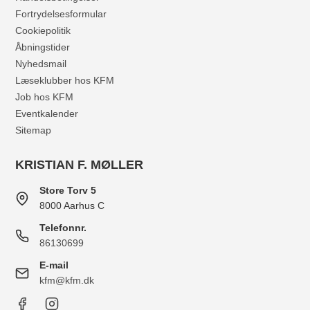
Fortrydelsesformular
Cookiepolitik
Åbningstider
Nyhedsmail
Læseklubber hos KFM
Job hos KFM
Eventkalender
Sitemap
KRISTIAN F. MØLLER
Store Torv 5
8000 Aarhus C
Telefonnr.
86130699
E-mail
kfm@kfm.dk