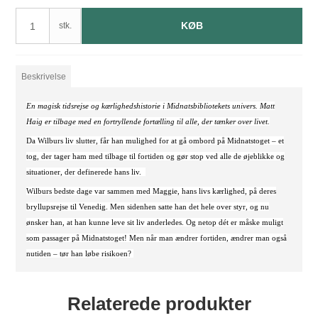
KØB
stk.
Beskrivelse
En magisk tidsrejse og kærlighedshistorie i Midnatsbibliotekets univers.
Matt
Haig er tilbage med en fortryllende fortælling til alle, der tænker over livet.
Da Wilburs liv slutter, får han mulighed for at gå ombord på Midnatstoget – et
tog, der tager ham med tilbage til fortiden og gør stop ved alle de øjeblikke og
situationer, der definerede hans liv.
Wilburs bedste dage var sammen med Maggie, hans livs kærlighed, på deres
bryllupsrejse til Venedig. Men sidenhen satte han det hele over styr, og nu
ønsker han, at han kunne leve sit liv anderledes. Og netop dét er måske muligt
som passager på Midnatstoget! Men når man ændrer fortiden, ændrer man også
nutiden – tør han løbe risikoen?
Relaterede produkter