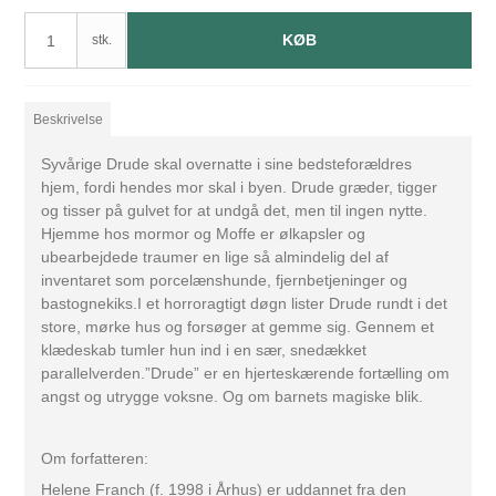
KØB
stk.
Beskrivelse
Syvårige Drude skal overnatte i sine bedsteforældres
hjem, fordi hendes mor skal i byen. Drude græder, tigger
og tisser på gulvet for at undgå det, men til ingen nytte.
Hjemme hos mormor og Moffe er ølkapsler og
ubearbejdede traumer en lige så almindelig del af
inventaret som porcelænshunde, fjernbetjeninger og
bastognekiks.I et horroragtigt døgn lister Drude rundt i det
store, mørke hus og forsøger at gemme sig. Gennem et
klædeskab tumler hun ind i en sær, snedækket
parallelverden.”Drude” er en hjerteskærende fortælling om
angst og utrygge voksne. Og om barnets magiske blik.
Om forfatteren:
Helene Franch (f. 1998 i Århus) er uddannet fra den