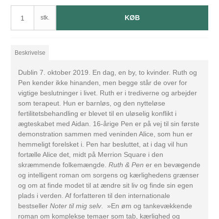
KØB
stk.
Beskrivelse
Dublin 7. oktober 2019. En dag, en by, to kvinder. Ruth og
Pen kender ikke hinanden, men begge står de over for
vigtige beslutninger i livet. Ruth er i trediverne og arbejder
som terapeut. Hun er barnløs, og den nytteløse
fertilitetsbehandling er blevet til en uløselig konflikt i
ægteskabet med Aidan. 16-årige Pen er på vej til sin første
demonstration sammen med veninden Alice, som hun er
hemmeligt forelsket i. Pen har besluttet, at i dag vil hun
fortælle Alice det, midt på Merrion Square i den
skræmmende folkemængde.
Ruth & Pen
er en bevægende
og intelligent roman om sorgens og kærlighedens grænser
og om at finde modet til at ændre sit liv og finde sin egen
plads i verden. Af forfatteren til den internationale
bestseller
Noter til mig selv
. »En øm og tankevækkende
roman om komplekse temaer som tab, kærlighed og