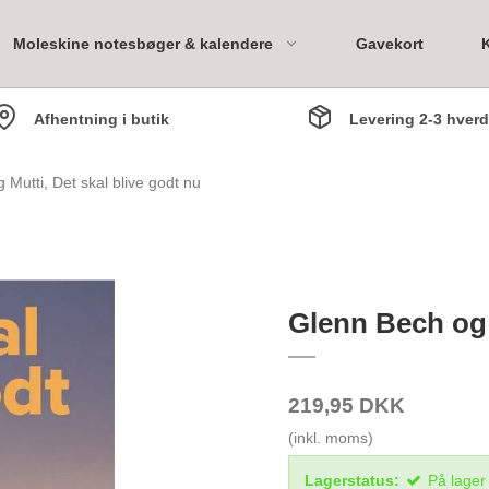
Moleskine notesbøger & kalendere
Gavekort
Afhentning i butik
Levering 2-3 hver
ary
Mutti, Det skal blive godt nu
Bookpack 1 måned
Bookpack 3 måneder
Glenn Bech og 
Bookpack 6 måneder
Bookpack 1 år
219,95 DKK
(inkl. moms)
Lagerstatus:
På lager