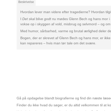
Beskrivelse
Hvordan lever man videre efter tragedierne? Hvordan tilg
I
Det skal blive godt nu
mødes Glenn Bech og hans mor i e
vokse op i skyggen af vold, misbrug og selvmord – og om a
Med humor, sårbarhed, varme og brutal ærlighed deler de de
Bogen, der er skrevet af Glenn Bech og hans mor, er ikke kun
kan repareres – hvis man tør tale om det svære.
Gå på opdagelse blandt biografierne og find din næste læse
Finder du ikke hvad du søger, er du altid velkommen til at kon