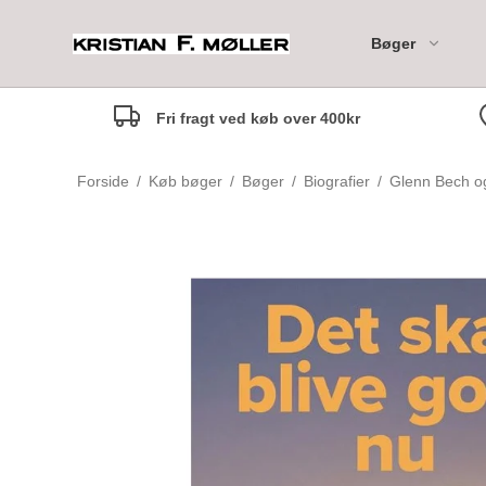
Bøger
Fri fragt ved køb over 400kr
Moleskine 18M Daily Di
Forside
/
Køb bøger
/
Bøger
/
Biografier
/
Glenn Bech og 
Moleskine 18M Weekly
Notebook Diary
Moleskine 18M Weekly
Marianne anbefaler
Til de mindste - 0-2 år
Horizontal Diary
Rikke anbefaler
Til de små - 3-5 år
Margrethe anbefaler
Til de mellemste - 6-7 år
Camilla anbefaler
Til Tweens - 8-12 år
Marlene anbefaler
Børnebogsklassikere
Maria anbefaler
Fagbøger for børn
Nina Johanne anbefaler