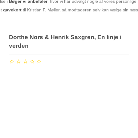
lse i
Bøger vi anbefaler
, hvor vi har udvalgt nogle af vores personlige f
et
gavekort
til Kristian F. Møller, så modtageren selv kan vælge sin næ
Dorthe Nors & Henrik Saxgren, En linje i
verden