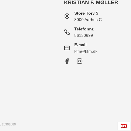
KRISTIAN F. MØLLER
Store Torv 5
8000 Aarhus C
Telefonnr.
86130699
E-mail
kfm@kfm.dk
 13901880