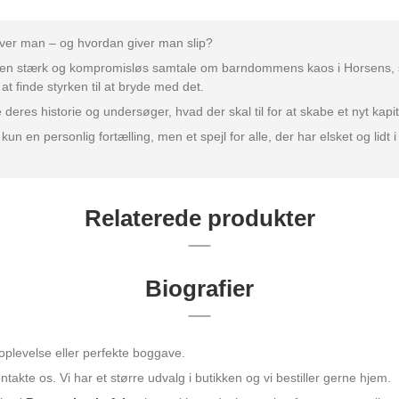
iver man – og hvordan giver man slip?
n stærk og kompromisløs samtale om barndommens kaos i Horsens, svi
t finde styrken til at bryde med det.
res historie og undersøger, hvad der skal til for at skabe et nyt kapit
 en personlig fortælling, men et spejl for alle, der har elsket og lidt i
Relaterede produkter
Biografier
oplevelse eller perfekte boggave.
takte os. Vi har et større udvalg i butikken og vi bestiller gerne hjem.